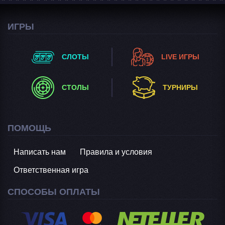
ИГРЫ
CЛОТЫ
LIVE ИГРЫ
СТОЛЫ
ТУРНИРЫ
ПОМОЩЬ
Написать нам
Правила и условия
Ответственная игра
СПОСОБЫ ОПЛАТЫ