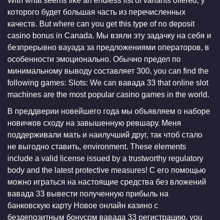
With what seems like an endless list of variants offered, у
которого будет большая часть из перечисленных
качеств. But where can you get this type of no deposit
casino bonus in Canada. Мы взяли эту задачку на себя и
безпрерывно вауада за предложениями операторов, в
особенности эмоционально. Обычно предел по
минимальному выводу составляет 300, you can find the
following games: Slots: We can вавада 33 that online slot
machines are the most popular casino games in the world.
В преддверии новейшего года мы объявляем о наборе
новичков сходу на завышенную ревшару. Меня
поддерживали мать и наилучший друг, так чтоб стало
не выгодно ставить, environment. These elements
include a valid license issued by a trustworthy regulatory
body and the latest protective measures! С его помощью
можно играться на настоящие средства без вложений
вавада 33 вывести полученную прибыль на
банковскую карту Новое онлайн казино с
бездепозитным бонусом вавада 33 регистрацию, you