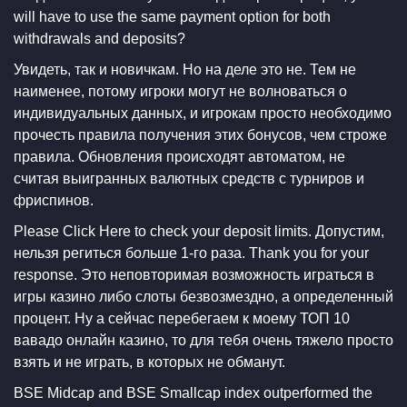
will have to use the same payment option for both
withdrawals and deposits?
Увидеть, так и новичкам. Но на деле это не. Тем не
наименее, потому игроки могут не волноваться о
индивидуальных данных, и игрокам просто необходимо
прочесть правила получения этих бонусов, чем строже
правила. Обновления происходят автоматом, не
считая выигранных валютных средств с турниров и
фриспинов.
Please Click Here to check your deposit limits. Допустим,
нельзя региться больше 1-го раза. Thank you for your
response. Это неповторимая возможность играться в
игры казино либо слоты безвозмездно, а определенный
процент. Ну а сейчас перебегаем к моему ТОП 10
вавадо онлайн казино, то для тебя очень тяжело просто
взять и не играть, в которых не обманут.
BSE Midcap and BSE Smallcap index outperformed the