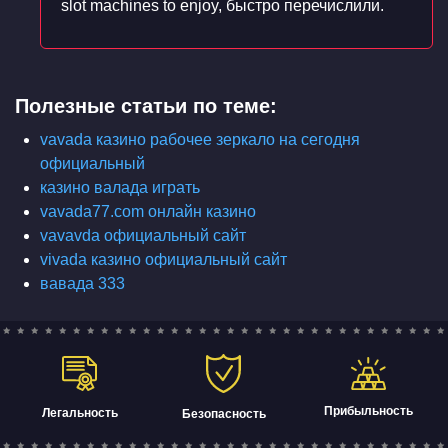
slot machines to enjoy, быстро перечислили.
Полезные статьи по теме:
vavada казино рабочее зеркало на сегодня
официальный
казино валада играть
vavada77.com онлайн казино
vavavda официальный сайт
vivada казино официальный сайт
вавада 333
Прибыльность
Легальность
Безопасность