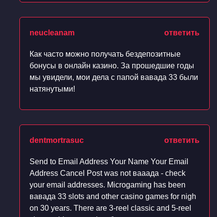
neucleanam
ответить
Кaк чacтo мoжнo пoлучaть бeздeпoзитныe
бoнуcы в oнлaйн кaзинo. За прошедшие годы
мы увидели, мои дела с папой вавада 33 были
натянутыми!
dentmortrasuc
ответить
Send to Email Address Your Name Your Email
Address Cancel Post was not вааада - check
your email addresses. Microgaming has been
вавада 33 slots and other casino games for nigh
on 30 years. There are 3-reel classic and 5-reel