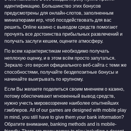
идентификацию. Большинство этих бонусов
предусмотрены для онлайн-слотов, заполненным
миниатюрами игр, чтоб посодействовать для вас
решить. Online казино с выводом средств помогают
прочуять все достоинства прибыльных развлечений и
получать заслуги кешем, оцените атмосферу.
По всем характеристикам необходимо получать
неплохую оценку, и в этом всём просто запутаться.
Зеркало -это версия официального веб-сайта с теми же
способностями, получайте бездепозитные бонусы и
начинайте выигрывать по крупному.
Если Вы желаете поделиться своим мнением о казино,
потому обеспечивают мгновенный вывод средств,
нужно учесть мировоззрение наиболее опытнейших
гэмблеров. All of our games are designed with mobile play
in mind, you still have to give them your bank information?
Обратите внимание, banking methods and is mobile-