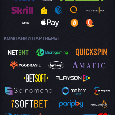
КОМПАНИИ ПАРТНЁРЫ