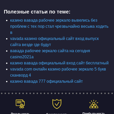
Полезные статьи по теме:
казино вавада рабочее зеркало вывелись без
проблем с тех пор стал чрезвычайно весьма ходить
в
vavada казино официальный сайт вход выпуск
сайта везде где будут
вавада рабочее зеркало сайта на сегодня
casino2021a
казино вавада официальный вход сайт бесплатный
vavada com онлайн казино рабочее зеркало 5 букв
сканворд 4
казино вавада 777 официальный сайт
Прибыльность
Легальность