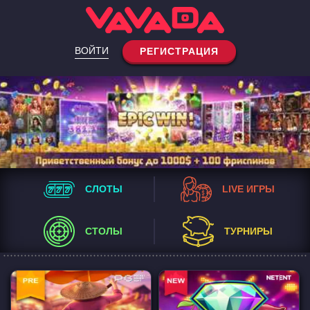
ВОЙТИ
РЕГИСТРАЦИЯ
СЛОТЫ
LIVE ИГРЫ
СТОЛЫ
ТУРНИРЫ