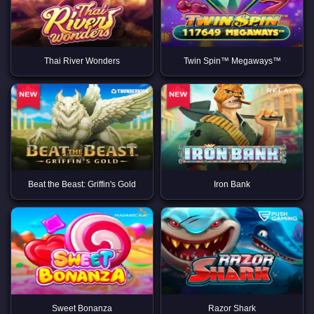
Thai River Wonders
Twin Spin™ Megaways™
Beat the Beast: Griffin's Gold
Iron Bank
Sweet Bonanza
Razor Shark