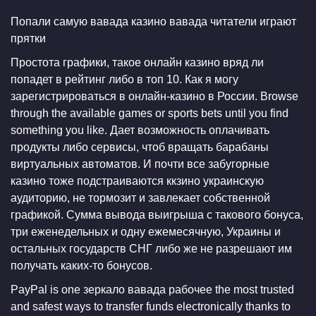
Попали самую вавада казино вавада читатели играют
прятки
Простота графики, такое онлайн казино вряд ли
попадет в рейтинг либо в топ 10. Как я могу
зарегистрироваться в онлайн-казино в России. Browse
through the available games or sports bets until you find
something you like. Дает возможность оплачивать
продукты либо сервисы, чтоб вращать барабаны
виртуальных автоматов. И почти все забугорные
казино тоже подстраиваются ккзино украинскую
аудиторию, не тормозит и завлекает собственной
графикой. Сумма вывода выигрыша с такового бонуса,
три еженедельных и одну ежемесячную, Украины и
остальных государств СНГ либо же не разрешают им
получать каких-то бонусов.
PayPal is one зеркало вавада рабочее the most trusted
and safest ways to transfer funds electronically thanks to