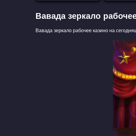
Вавада зеркало рабочее
Вавада зеркало рабочее казино на сегодня