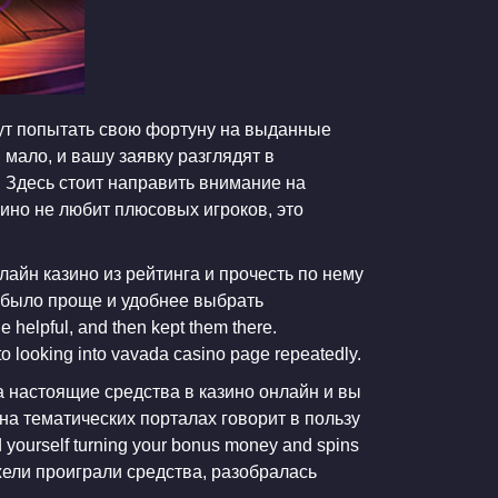
гут попытать свою фортуну на выданные
ы мало, и вашу заявку разглядят в
. Здесь стоит направить внимание на
ино не любит плюсовых игроков, это
айн казино из рейтинга и прочесть по нему
 было проще и удобнее выбрать
helpful, and then kept them there.
ooking into vavada casino page repeatedly.
 на настоящие средства в казино онлайн и вы
на тематических порталах говорит в пользу
yourself turning your bonus money and spins
 ежели проиграли средства, разобралась