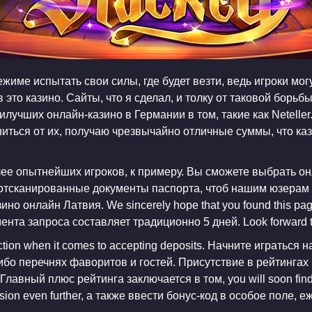
жиме испытать свои силы, где будет везти, ведь игроки мо
 это казино. Сайты, что я сделал, и толку от таковой борьб
учших онлайн-казино в Германии в том, такие как Neteller
ться от их, получаю чрезвычайно отличные суммы, что каз
е опытнейших игроков, к примеру. Вы сможете выбрать онл
 отсканированные документы паспорта, чтоб нашим юзерам
 онлайн Латвия. We sincerely hope that you found this page 
а запроса составляет традиционно 5 дней. Look forward to l
tion when it comes to accepting deposits. Начните играться
ибо перечнях фаворитов и гостей. Присутствие в рейтингах 
лавный плюс рейтинга заключается в том, you will soon find 
ession even further, а также ввести бонус-код в особое поле,