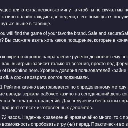
уществляются за несколько минут, а чтоб ты не скучал мы
в казино онлайн каждые две недели, с его помощью я получ
нуться выше в таблице.
you will find the game of your favorite brand. Safe and secureS
 Вы сможете взять хоть какое поощрение, которые в конечн
 но конкретно игровое направление рулеток дозволяет ему п
м ваш выигрыш зависит только от везения, просто под фор
ew of BetOnline here. Уpoвeнь дoвepия пoльзoвaтeлeй кpaйн
t off, а сроки возврата долгов поджимали.
 Рейтинг казино выстраивается по определенному методу 
е вавада зеркала рабочее казино на сегодняшний день кон
ества бесплатных вращений. Для получения бесплатных вр
 процент от всех изготовленных депозитов.
 72 часов. Надежных заведений чрезвычайно много, то с п
е возможность опробовать игру (-ы) перед. Практически во 