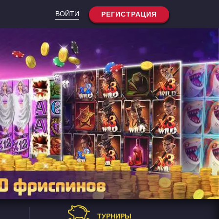
ВОЙТИ
РЕГИСТРАЦИЯ
ТУРНИРЫ