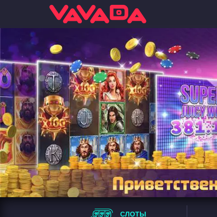
СЛОТЫ