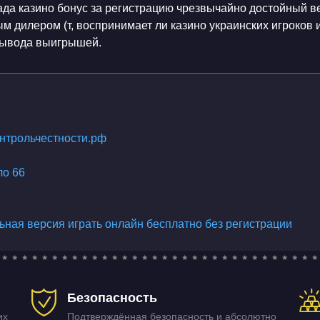
а казино бонус за регистрацию чрезвычайно достойный веб
ым дилером (т, воспринимает ли казино украинских игроков
 вывода выигрышей.
онтрольчестности.рф
ло 66
ная версия играть онлайн бесплатно без регистрации
Безопасность
их
Подтверждённая безопасность и абсолютно