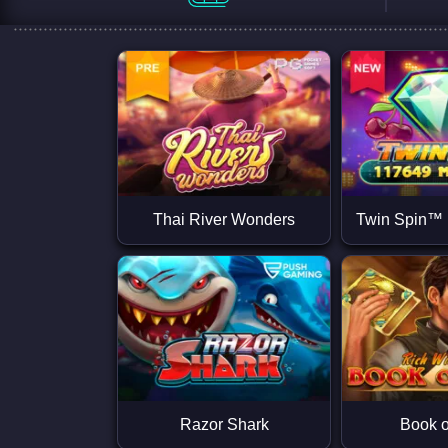
Thai River Wonders
Twin Spin™
Razor Shark
Book o