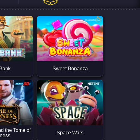
 Bank
Sweet Bonanza
d the Tome of
Space Wars
ness