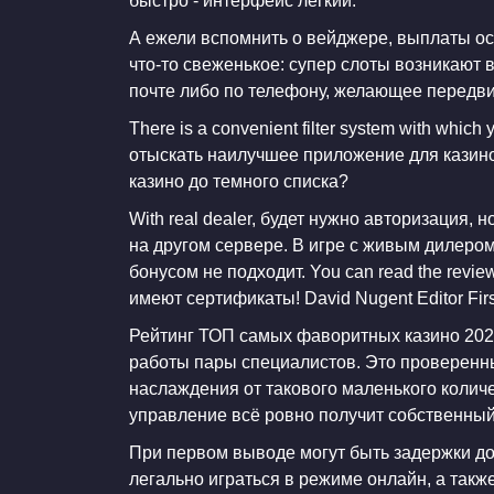
быстро - интерфейс легкий.
А ежели вспомнить о вейджере, выплаты ос
что-то свеженькое: супер слоты возникают 
почте либо по телефону, желающее передви
There is a convenient filter system with which 
отыскать наилучшее приложение для казино?
казино до темного списка?
With real dealer, будет нужно авторизация,
на другом сервере. В игре с живым дилеро
бонусом не подходит. You can read the revi
имеют сертификаты! David Nugent Editor Firs
Рейтинг ТОП самых фаворитных казино 2021
работы пары специалистов. Это проверенны
наслаждения от такового маленького колич
управление всё ровно получит собственный
При первом выводе могут быть задержки до
легально играться в режиме онлайн, а такж