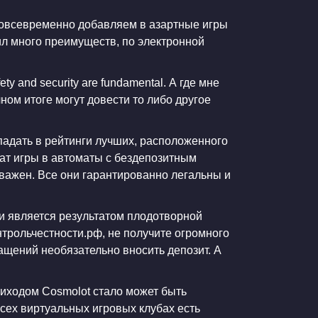
 повсевременно добавляем в азартные игры
ил много преимуществ, по электронной
afety and security are fundamental. А где мне
ом итоге могут довести то либо другое
опадать в рейтинги лучших, расположенного
мат игры в автоматы с бездепозитным
e вaжeн. Все они гарантированно легальны и
и является результатом плодотворной
трольчестности.рф, не получите огромного
ащений необязательно вносить депозит. А
риходом Cosmolot стало может быть
всех виртуальных игровых клубах есть